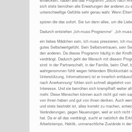
entwickeln, haben alle das Programm „Sucht nach An
sich stets bemühen alle Erwartungen der anderen zu e
unterschwellige Gefühle sehr genau wahr. Wenn Eltern
spüren die das sofort. Sie tun dann alles, um die Lieb
Dadurch entstehen „Ich-muss-Programme“ „Ich muss al
ein liebes Mädchen sein, ich muss pressieren, ich m
gutes Selbstwertgefühl. Sein Selbstvertrauen, sein S
den anderen. Da dieses Programm häufig in der Kindhei
verdrängt. Dadurch geht der Mensch mit diesem Prog
sind: in der Partnerschaft, in der Familie, beim Chef,
wahrgenommen fühlt wegen fehlendem Blickkontakt od
Unterstützung, Informationen) ist er innerlich enttäu
nach Anerkennung“ fühlen sich schnell abgelehnt von 
Interesse. Und sie bemühen sich krampfhaft weiter all
mehr. Diese Menschen können auch nicht gut nein sagen
von ihnen haben und gut von ihnen denken. Auch wenn
und stets bestrebt ist, alles korrekt zu machen, entw
Veränderungen, gegen Neuerungen, weil er sich nicht 
hat. Da er all das verdrängt, sucht er natürlich die E
Arbeitstempo, Hektik, unmenschliche Zustände in der 