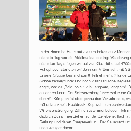
In der Horombo-Hütte auf 3700 m bekamen 2 Männer 
nächste Tag war ein Akklimatisationstag: Wanderung 
nächsten Tag stiegen wir auf zur Kibo-Hütte auf 4700
Ruhephase, starteten wir dann um Mitternacht mit St
Unsere Gruppe bestand aus 8 Teilnehmern, 7 junge Leu
Schweizerbergführer und noch 2 tansanische Begleiter
sagte, war es „Pole, pole!“ d.h. langsam, langsam! Da
anpassen kann. Der Schweizerbergführer wollte die Gr
durch!“ Kämpfen ist aber genau das Verkehrteste, was
Höhenkrankheit: Kopfdruck, Kopfweh, schlechtwerden,
Willensanstrengung, Zähne zusammenbeissen, Ich-mu
dadurch Zusammenziehen auf der Zellebene, flach at
Reibung und damit Energieverlust! Der Sauerstoff ist
noch weniger davon.