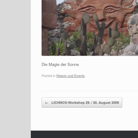
Die Magie der Sonne
Posted in
Reisen und Events
.
Post navigation
←
LICHNOS-Workshop 29. / 30. August 2009