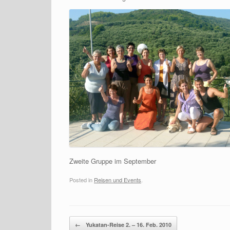
Zweite Gruppe im September
Posted in
Reisen und Events
.
Post navigation
←
Yukatan-Reise 2. – 16. Feb. 2010