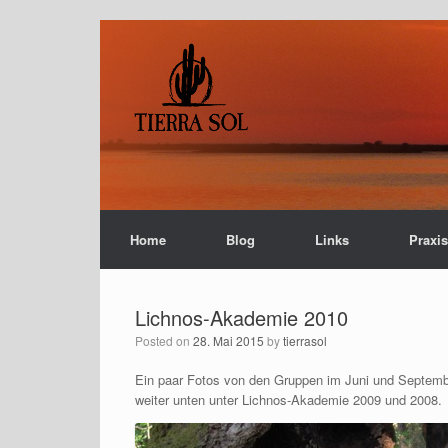
Home
Blog
Links
Praxi
Lichnos-Akademie 2010
Posted on
28. Mai 2015
by
tierrasol
Ein paar Fotos von den Gruppen im Juni und Septembe
weiter unten unter Lichnos-Akademie 2009 und 2008.